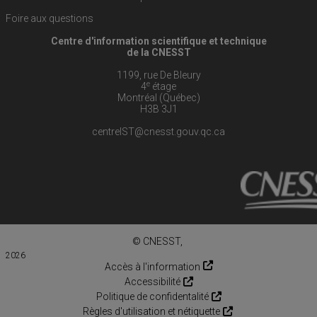
Foire aux questions
Centre d'information scientifique et technique
de la CNESST
1199, rue De Bleury
e
4
étage
Montréal (Québec)
H3B 3J1
centreIST@cnesst.gouv.qc.ca
© CNESST,
2026
Accès à l'information
Accessibilité
Politique de confidentalité
Règles d'utilisation et nétiquette