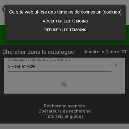
Commission des
normes, de l'équité,
Ce site web utilise des témoins de connexion (cookies)
de la santé et de la
sécurité du travail
ACCEPTER LES TÉMOINS
REFUSER LES TÉMOINS
menu
person
Résultats
S'abonner
Chercher dans le catalogue
Joindre le Centre IST
Saisissez les termes de votre recherche.
clear
search
Lancer
la
recherche
Recherche avancée
Opérateurs de recherche
simple
Tutoriels et guides