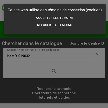
Commission des
normes, de l'équité,
Ce site web utilise des témoins de connexion (cookies)
de la santé et de la
sécurité du travail
ACCEPTER LES TÉMOINS
REFUSER LES TÉMOINS
menu
person
Résultats
S'abonner
Chercher dans le catalogue
Joindre le Centre IST
Saisissez les termes de votre recherche.
clear
search
Lancer
la
recherche
Recherche avancée
Opérateurs de recherche
simple
Tutoriels et guides