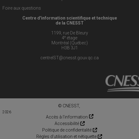
Foire aux questions
Centre d'information scientifique et technique
de la CNESST
1199, rue De Bleury
e
4
étage
Montréal (Québec)
H3B 3J1
centreIST@cnesst.gouv.qc.ca
© CNESST,
2026
Accès à l'information
Accessibilité
Politique de confidentalité
Règles d'utilisation et nétiquette