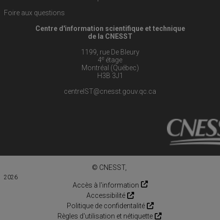
Foire aux questions
Centre d'information scientifique et technique
de la CNESST
1199, rue De Bleury
e
4
étage
Montréal (Québec)
H3B 3J1
centreIST@cnesst.gouv.qc.ca
© CNESST,
2026
Accès à l'information
Accessibilité
Politique de confidentalité
Règles d'utilisation et nétiquette