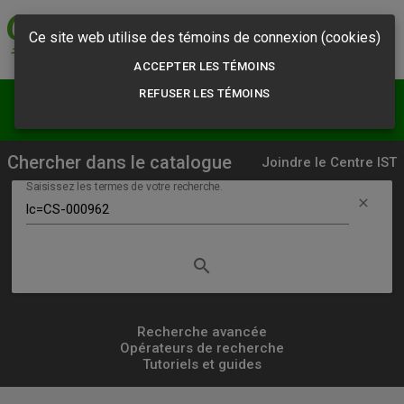
Commission des
normes, de l'équité,
Ce site web utilise des témoins de connexion (cookies)
de la santé et de la
sécurité du travail
ACCEPTER LES TÉMOINS
REFUSER LES TÉMOINS
menu
person
Résultats
S'abonner
Chercher dans le catalogue
Joindre le Centre IST
Saisissez les termes de votre recherche.
clear
search
Lancer
la
recherche
Recherche avancée
Opérateurs de recherche
simple
Tutoriels et guides