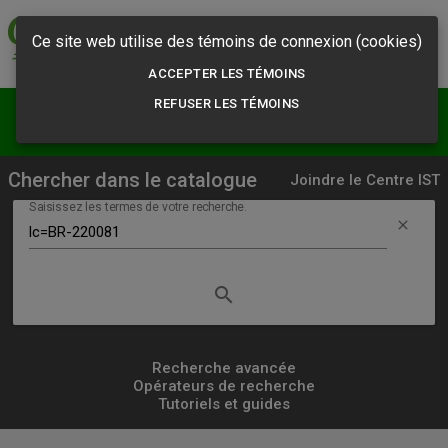
Commission des
normes, de l'équité,
Ce site web utilise des témoins de connexion (cookies)
de la santé et de la
sécurité du travail
ACCEPTER LES TÉMOINS
REFUSER LES TÉMOINS
menu
person
Résultats
S'abonner
Chercher dans le catalogue
Joindre le Centre IST
Saisissez les termes de votre recherche.
clear
search
Lancer
la
recherche
Recherche avancée
Opérateurs de recherche
simple
Tutoriels et guides