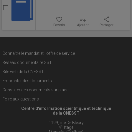
Sélectionner
Amiante
favorite_border
playlist_add
share
:
Favoris
Ajouter
Partager
guide
de
sécurité
Connaître le mandat et l'offre de service
Réseau documentaire SST
Site web de la CNESST
Emprunter des documents
Consulter des documents sur place
Foire aux questions
Centre d'information scientifique et technique
de la CNESST
1199, rue De Bleury
e
4
étage
Montréal (Québec)