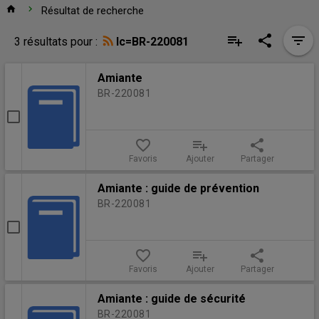
Accueil
home
chevron_right
Résultat de recherche
Résultat
Outils
playlist_add
share
filter_list
3 résultats pour :
lc=BR-220081
de
de
Résultat
recherche
Amiante
recherche
de
BR-220081
recherche
Sélectionner
Amiante
favorite_border
playlist_add
share
Favoris
Ajouter
Partager
Amiante : guide de prévention
BR-220081
Sélectionner
Amiante
favorite_border
playlist_add
share
:
Favoris
Ajouter
Partager
guide
de
Amiante : guide de sécurité
prévention
BR-220081