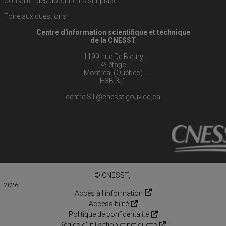
Consulter des documents sur place
Foire aux questions
Centre d'information scientifique et technique
de la CNESST
1199, rue De Bleury
e
4
étage
Montréal (Québec)
H3B 3J1
centreIST@cnesst.gouv.qc.ca
© CNESST,
2026
Accès à l'information
Accessibilité
Politique de confidentalité
Règles d'utilisation et nétiquette