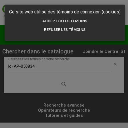
Commission des
normes, de l'équité,
Ce site web utilise des témoins de connexion (cookies)
de la santé et de la
sécurité du travail
ACCEPTER LES TÉMOINS
REFUSER LES TÉMOINS
menu
person
Résultats
S'abonner
Chercher dans le catalogue
Joindre le Centre IST
Saisissez les termes de votre recherche.
clear
search
Lancer
la
recherche
Recherche avancée
Opérateurs de recherche
simple
Tutoriels et guides