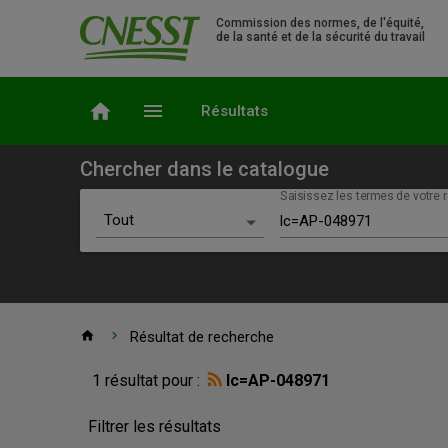
Commission des normes, de l'équité,
de la santé et de la sécurité du travail
home
menu
Résultats
Chercher dans le catalogue
Saisissez les termes de votre r
Choix du scénario
Tout
Recherche simple
Tout
Ressources électroniques
Accueil
home
chevron_right
Résultat de recherche
Résultat
Outils
Normes de sécurité
1 résultat pour :
lc=AP-048971
de
Documents audiovisuels
de
recherche
Filtrer les résultats
Rapports d'enquête