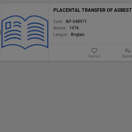
ésultat
PLACENTAL TRANSFER OF ASBES
e
echerche
Cote :
AP-048971
Année :
1974
électionner
Langue :
Anglais
PLACENTAL
TRANSFER
favorite_border
playlist_add
OF
ASBESTOS
Favoris
Ajout