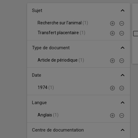
recherche
R
Facettes
Simulations d'accident
expand_less
Sujet
d
Articles de périodique
r
Recherche sur l'animal
(
1
)
Recherche avancée
Transfert placentaire
(
1
)
S
Recherche alphabétique
expand_less
Type de document
Sujet
Article de périodique
(
1
)
expand_less
Date
1974
(
1
)
expand_less
Langue
Anglais
(
1
)
expand_less
Centre de documentation