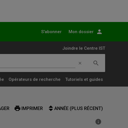
person
S'abonner
Mon dossier
Joindre le Centre IST
search
clear
Lancer
la
ée
Opérateurs de recherche
Tutoriels et guides
recherche
simple
print
AGER
IMPRIMER
ANNÉE (PLUS RÉCENT)
info