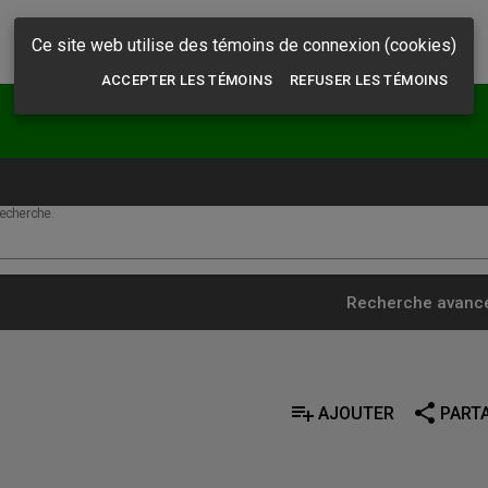
Ce site web utilise des témoins de connexion (cookies)
ACCEPTER LES TÉMOINS
REFUSER LES TÉMOINS
echerche.
Recherche avanc
playlist_add
share
AJOUTER
PART