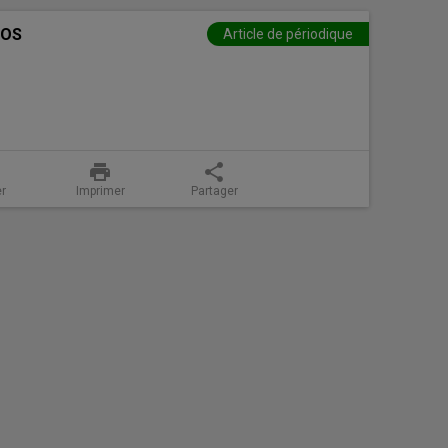
TOS
Article de périodique
print
share
er
Imprimer
Partager