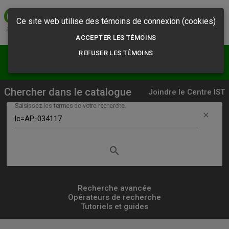
Commission des
normes, de l'équité,
Ce site web utilise des témoins de connexion (cookies)
de la santé et de la
sécurité du travail
ACCEPTER LES TÉMOINS
REFUSER LES TÉMOINS
menu
person
Résultats
S'abonner
Chercher dans le catalogue
Joindre le Centre IST
Saisissez les termes de votre recherche.
clear
search
Lancer
la
recherche
Recherche avancée
Opérateurs de recherche
simple
Tutoriels et guides