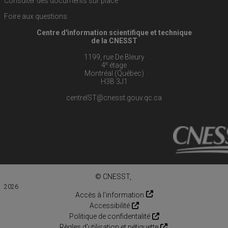
Consulter des documents sur place
Foire aux questions
Centre d'information scientifique et technique
de la CNESST
1199, rue De Bleury
e
4
étage
Montréal (Québec)
H3B 3J1
centreIST@cnesst.gouv.qc.ca
© CNESST,
2026
Accès à l'information
Accessibilité
Politique de confidentalité
Règles d'utilisation et nétiquette