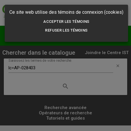
Commission des
normes, de l'équité,
Ce site web utilise des témoins de connexion (cookies)
de la santé et de la
sécurité du travail
ACCEPTER LES TÉMOINS
REFUSER LES TÉMOINS
menu
person
Résultats
S'abonner
Chercher dans le catalogue
Joindre le Centre IST
Saisissez les termes de votre recherche.
clear
search
Lancer
la
recherche
Recherche avancée
Opérateurs de recherche
simple
Tutoriels et guides