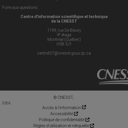
Foire aux questions
Centre d'information scientifique et technique
de la CNESST
1199, rue De Bleury
e
4
étage
Montréal (Québec)
H3B 3J1
centreIST@cnesst.gouv.qc.ca
© CNESST,
2026
Accès à l'information
Accessibilité
Politique de confidentalité
Règles d'utilisation et nétiquette