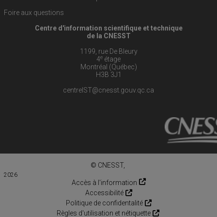
Foire aux questions
Centre d'information scientifique et technique
de la CNESST
1199, rue De Bleury
e
4
étage
Montréal (Québec)
H3B 3J1
centreIST@cnesst.gouv.qc.ca
© CNESST,
2026
Accès à l'information
Accessibilité
Politique de confidentalité
Règles d'utilisation et nétiquette