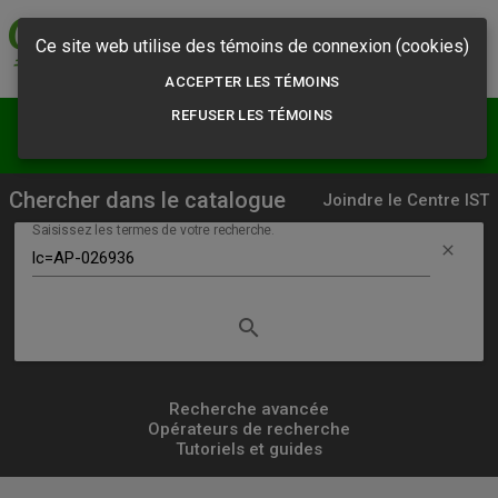
Commission des
normes, de l'équité,
Ce site web utilise des témoins de connexion (cookies)
de la santé et de la
sécurité du travail
ACCEPTER LES TÉMOINS
REFUSER LES TÉMOINS
menu
person
Résultats
S'abonner
Chercher dans le catalogue
Joindre le Centre IST
Saisissez les termes de votre recherche.
clear
search
Lancer
la
recherche
Recherche avancée
Opérateurs de recherche
simple
Tutoriels et guides