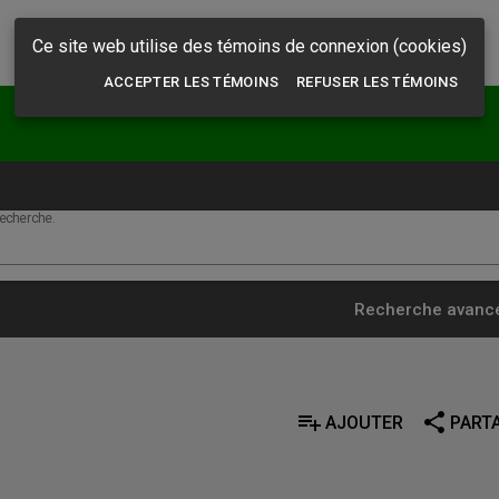
Ce site web utilise des témoins de connexion (cookies)
ACCEPTER LES TÉMOINS
REFUSER LES TÉMOINS
echerche.
Recherche avanc
playlist_add
share
AJOUTER
PART