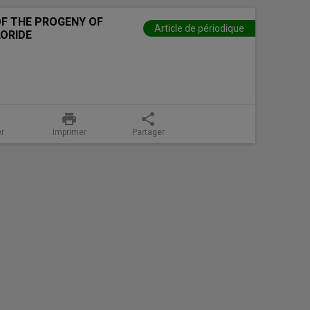
F THE PROGENY OF
Article de périodique
ORIDE
print
share
er
Imprimer
Partager