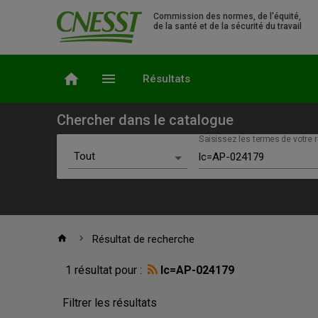
Commission des normes, de l'équité,
de la santé et de la sécurité du travail
home
menu
Résultats
Chercher dans le catalogue
Saisissez les termes de votre r
Choix du scénario
Tout
Recherche simple
Tout
Ressources électroniques
Accueil
home
chevron_right
Résultat de recherche
Résultat
Outils
Normes de sécurité
1 résultat pour :
lc=AP-024179
de
Documents audiovisuels
de
recherche
Filtrer les résultats
Rapports d'enquête