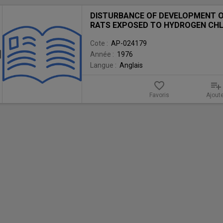
ésultat
DISTURBANCE OF DEVELOPMENT O
e
RATS EXPOSED TO HYDROGEN CHL
echerche
Cote :
AP-024179
Année :
1976
électionner
Langue :
Anglais
DISTURBANCE
OF
favorite_border
playlist_add
DEVELOPMENT
OF
Favoris
Ajout
THE
PROGENY
OF
RATS
EXPOSED
TO
HYDROGEN
CHLORIDE