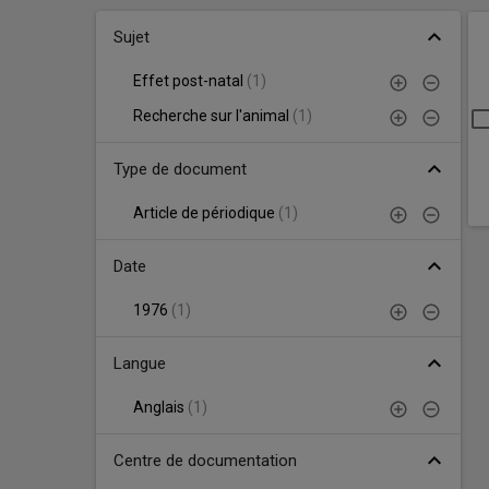
recherche
R
Facettes
Simulations d'accident
expand_less
Sujet
d
Articles de périodique
r
Effet post-natal
(
1
)
Recherche avancée
Recherche sur l'animal
(
1
)
S
Recherche alphabétique
expand_less
Type de document
Sujet
Article de périodique
(
1
)
expand_less
Date
1976
(
1
)
expand_less
Langue
Anglais
(
1
)
expand_less
Centre de documentation