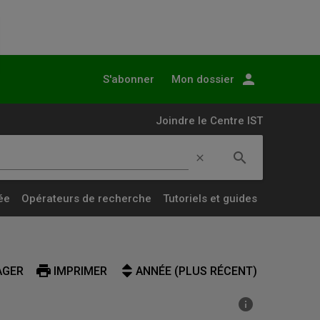
person
S'abonner
Mon dossier
Joindre le Centre IST
search
clear
Lancer
la
ée
Opérateurs de recherche
Tutoriels et guides
recherche
simple
print
AGER
IMPRIMER
ANNÉE (PLUS RÉCENT)
info