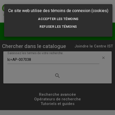
Commission des
normes, de l'équité,
Ce site web utilise des témoins de connexion (cookies)
de la santé et de la
sécurité du travail
ACCEPTER LES TÉMOINS
REFUSER LES TÉMOINS
menu
person
Résultats
S'abonner
Chercher dans le catalogue
Joindre le Centre IST
Saisissez les termes de votre recherche.
clear
search
Lancer
la
recherche
Recherche avancée
Opérateurs de recherche
simple
Tutoriels et guides