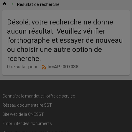
Accueil
home
chevron_right
Résultat de recherche
Résultat
Désolé, votre recherche ne donne
de
aucun résultat. Veuillez vérifier
recherche
l'orthographe et essayer de nouveau
ou choisir une autre option de
recherche.
0 résultat pour :
lc=AP-007038
Connaître le mandat et l'offre de service
Réseau documentaire SST
Site web de la CNESST
Emprunter des documents