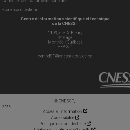
Consulter des documents sur place
Foire aux questions
Centre d'information scientifique et technique
de la CNESST
1199, rue De Bleury
e
4
étage
Montréal (Québec)
H3B 3J1
centreIST@cnesst.gouv.qc.ca
© CNESST,
2026
Accès à l'information
Accessibilité
Politique de confidentalité
Règles d'utilisation et nétiquette