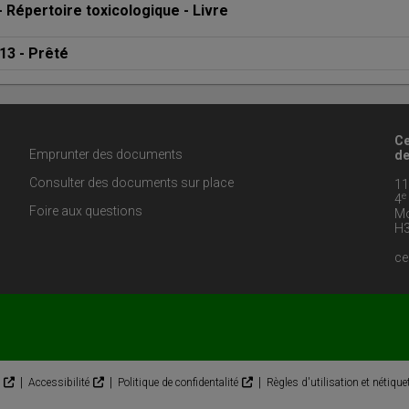
- 
Répertoire toxicologique
 - 
Livre
13
 - 
Prêté
Ce
Emprunter des documents
de
Consulter des documents sur place
11
e
4
Foire aux questions
Mo
H3
ce
|
|
|
Accessibilité
Politique de confidentalité
Règles d'utilisation et nétique