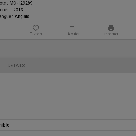
ote :
MO-129289
nnée :
2013
angue :
Anglais
favorite_border
playlist_add
print
Favoris
Ajouter
Imprimer
DÉTAILS
nible