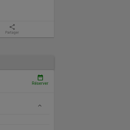
share
Partager
date_range
Réserver