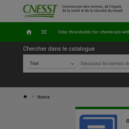
Commission des normes, de l'équité,
de la santé et de la sécurité du travail
home
menu
Odor thresholds for chemicals wit
Chercher dans le catalogue
Choix du scénario
Tout
Saisissez les termes de
Recherche simple
Tout
Ressources électroniques
Accueil
home
chevron_right
Notice
Normes de sécurité
Odor
Entête
Documents audiovisuels
de
O
thresholds
Rapports d'enquête