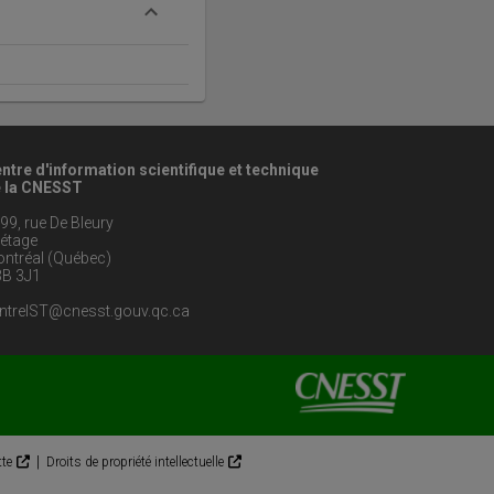
ntre d'information scientifique et technique
 la CNESST
99, rue De Bleury
étage
ntréal (Québec)
B 3J1
ntreIST@cnesst.gouv.qc.ca
|
tte
Droits de propriété intellectuelle