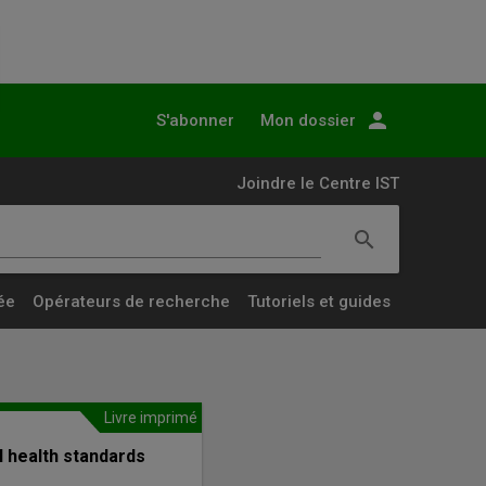
person
S'abonner
Mon dossier
Joindre le Centre IST
search
Lancer
la
ée
Opérateurs de recherche
Tutoriels et guides
recherche
simple
Livre imprimé
l health standards