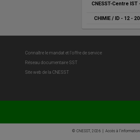
CNESST-Centre IST
 
CHIMIE / ID - 12
 - 
20
Connaître le mandat et l'offre de service
Réseau documentaire SST
Site web de la CNESST
|
© CNESST,
2026
Accès à l'information